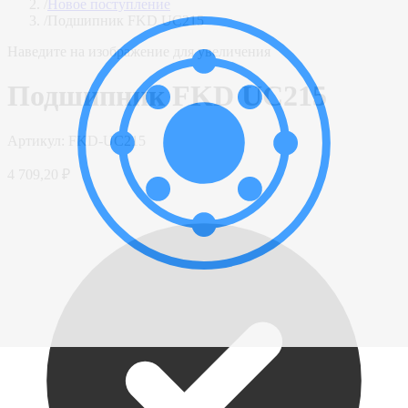
/
Новое поступление
/
Подшипник FKD UC215
Наведите на изображение для увеличения
Подшипник FKD UC215
Артикул:
FKD-UC215
4 709,20 ₽