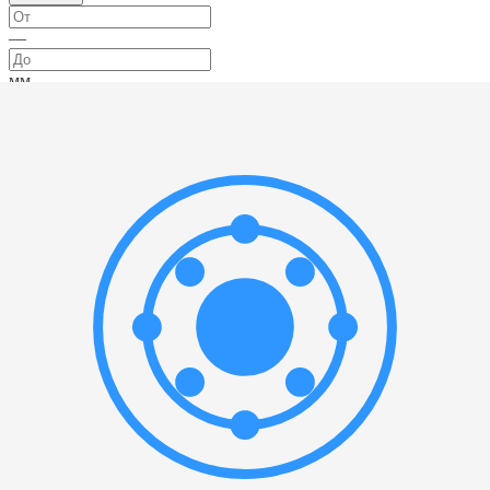
—
мм
Или выберите значение:
Ширина
▲
—
мм
Или выберите значение:
Материал
▲
Выбрать все
Сталь
(
1
)
Тип уплотнения
▲