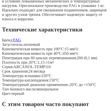
в условиях повышенных механических и температурных
нагрузок. Оригинальное производство FAG в упаковке 1 кг.
Идеально подходит для смазывания подшипников, шарниров
и других узлов трения. Обеспечивает надежную защиту от
износа и коррозии.
Технические характеристики
Бренд:
FAG
Загуститель
:
литиевый
Кинематическая вязкость при 100°C
:
15 мм²/с
Кинематическая вязкость при 40°C
:
450 мм²/с
Пенетрация при 60 циклах перемешивания
:
260 (0,1 мм)
Плотность при 20°C
:
1,15 г/см³
Серия
:
ARCANOL-TEMP110
Срок хранения
:
24 месяца
Температура вспышки
:
220°C
Температура каплепадения
:
150°C
Температурный диапазон применения
:
-20°C до +150°C
Тип базового масла
:
минеральное
Цвет
:
черный
С этим товаром часто покупают