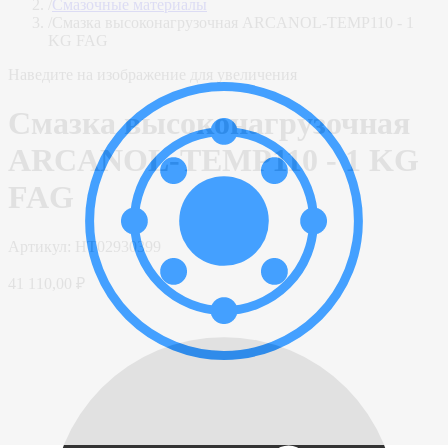
/
Смазочные материалы
/
Смазка высоконагрузочная ARCANOL-TEMP110 - 1
KG FAG
Наведите на изображение для увеличения
Смазка высоконагрузочная
ARCANOL-TEMP110 - 1 KG
FAG
Артикул:
НТ02930399
41 110,00 ₽