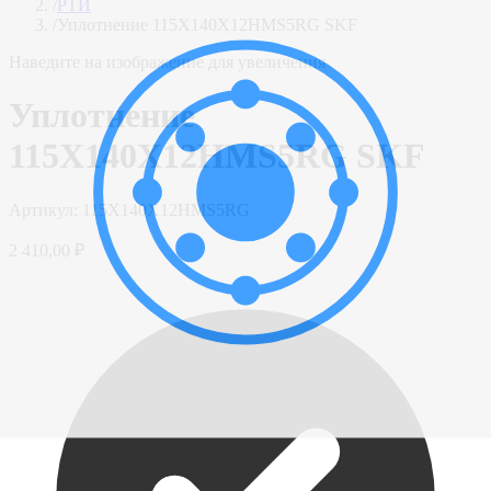
/
РТИ
/
Уплотнение 115X140X12HMS5RG SKF
Наведите на изображение для увеличения
Уплотнение
115X140X12HMS5RG SKF
Артикул:
115X140X12HMS5RG
2 410,00 ₽