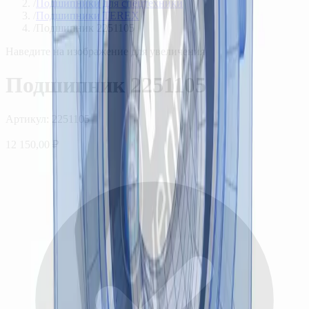
/
Подшипники для спецтехники
/
Подшипники TEREX
/
Подшипник 2251105
Наведите на изображение для увеличения
Подшипник 2251105
Артикул:
2251105
12 150,00 ₽