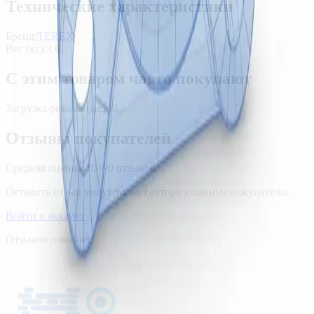
Технические характеристики
Бренд:
TEREX
Вес (кг)
:
3.6
С этим товаром часто покупают
Загрузка рекомендаций...
Отзывы покупателей
Средняя оценка:
0.0
·
0
отзывов
Оставить отзыв могут только авторизованные покупатели.
Войти в аккаунт
Отзывов пока нет.