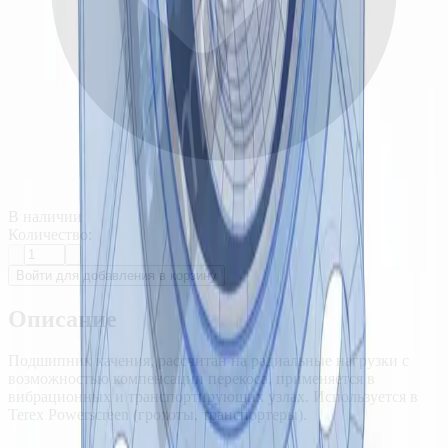
В наличии
Количество:
Войти для добавления в корзину
Описание
Подшипник качения, рассчитан на радиальные нагрузки с
возможностью компенсации перекоса, применяется в
вибрационных и транспортирующих узлах. Используется в
Terex Powerscreen (грохоты, транспортеры).