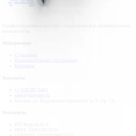
Профессиональная поставка подшипников и промышленных
компонентов
Информация
О доставке
Пользовательское соглашение
Контакты
Контакты
+7 929 597 9461
sales@movente.ru
Москва, ул. Подольских курсантов, д. 3, стр. 7А
Реквизиты
ИП Фурсик О.А.
ИНН:
500913455876
ОГРНИП:
324508100674345