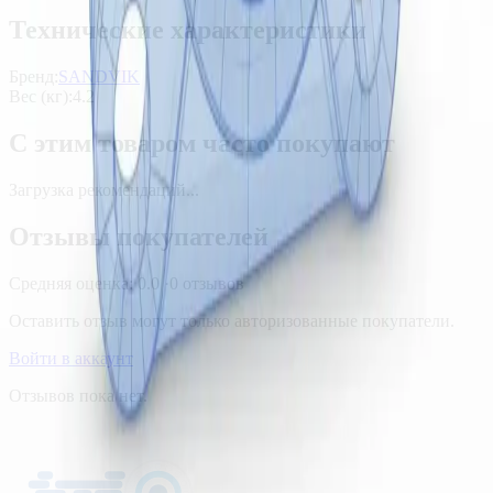
Технические характеристики
Бренд:
SANDVIK
Вес (кг)
:
4.2
С этим товаром часто покупают
Загрузка рекомендаций...
Отзывы покупателей
Средняя оценка:
0.0
·
0
отзывов
Оставить отзыв могут только авторизованные покупатели.
Войти в аккаунт
Отзывов пока нет.