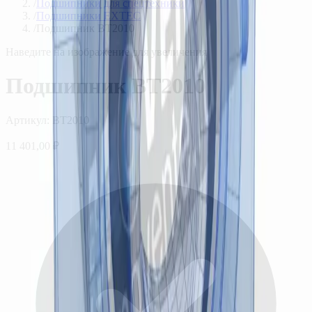
/
Подшипники для спецтехники
/
Подшипники EXTEC
/
Подшипник BT2010
Наведите на изображение для увеличения
Подшипник BT2010
Артикул:
BT2010
11 401,00 ₽