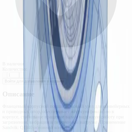
В наличии
Количество:
Войти для добавления в корзину
Описание
Фланцевый корпусной подшипниковый узел для конвейерных
и приводных опор, обеспечивает жёсткую фиксацию в
корпусе, стабильное вращение вала и надёжную работу при
загрязнении, вибрации и переменной нагрузке. Применение
Sandvik: QJ340 основной конвейер.