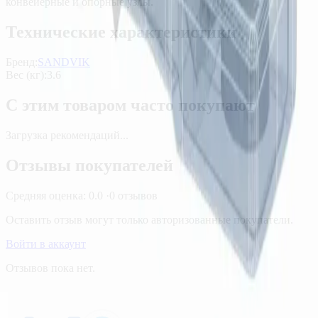
конвейерные и опорные узлы.
Технические характеристики
Бренд:
SANDVIK
Вес (кг)
:
3.6
С этим товаром часто покупают
Загрузка рекомендаций...
Отзывы покупателей
Средняя оценка:
0.0
·
0
отзывов
Оставить отзыв могут только авторизованные покупатели.
Войти в аккаунт
Отзывов пока нет.