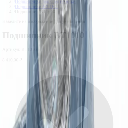
/
Подшипники для спецтехники
/
Подшипники EXTEC
/
Подшипник BT1010
Наведите на изображение для увеличения
Подшипник BT1010
Артикул:
BT1010
8 410,00 ₽