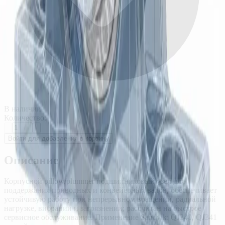
В наличии
Количество:
Войти для добавления в корзину
Описание
Корпусной pillow/plummer подшипниковый узел для
поддержания приводных и конвейерных валов, обеспечивает
устойчивую работу при непрерывном вращении, радиальной
нагрузке, вибрации и загрязнении; рассчитан на быстрое
сервисное обслуживание. Применение Sandvik: QJ340, QJ341