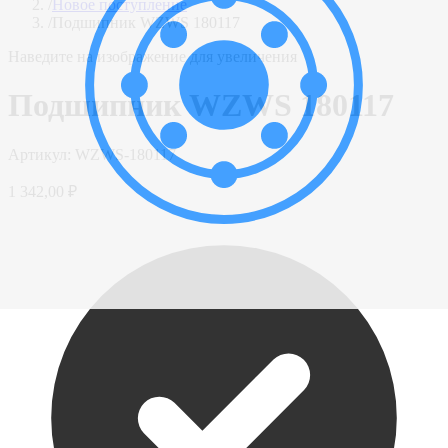
/
Новое поступление
/
Подшипник WZWS 180117
Наведите на изображение для увеличения
Подшипник WZWS 180117
Артикул:
WZWS-180117
1 342,00 ₽