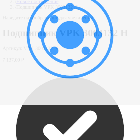
/
Новое поступление
/
Подшипник VPK 3003132 Н
Наведите на изображение для увеличения
Подшипник VPK 3003132 Н
Артикул:
VPK-3003132-N
7 137,00 ₽