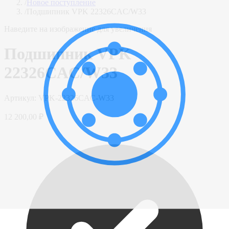
/
Новое поступление
/
Подшипник VPK 22326CAC/W33
Наведите на изображение для увеличения
Подшипник VPK
22326CAC/W33
Артикул:
VPK-22326CAC-W33
12 200,00 ₽