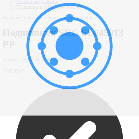
/
Новое поступление
/
Подшипник SRG SL045013 PP
Наведите на изображение для увеличения
Подшипник SRG SL045013
PP
Артикул:
SRG-SL045013-PP
7 063,80 ₽