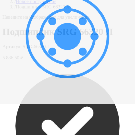
/
Новое поступление
/
Подшипник SRG 66320 Л
Наведите на изображение для увеличения
Подшипник SRG 66320 Л
Артикул:
SRG-66320-L
5 886,50 ₽