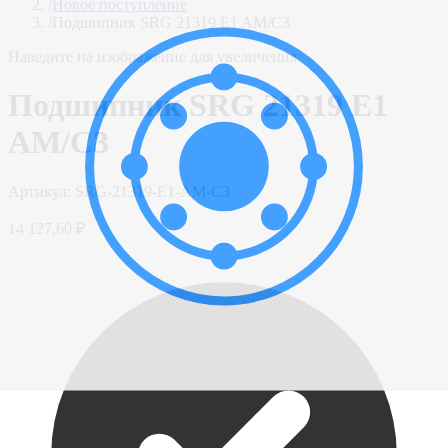
/
Новое поступление
/
Подшипник SRG 21319 E1 AM/C3
Наведите на изображение для увеличения
Подшипник SRG 21319 E1
AM/C3
Артикул:
SRG-21319-E1-AM-C3
14 127,60 ₽