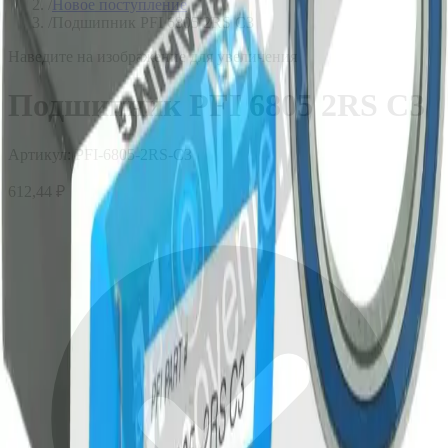
/
Новое поступление
/
Подшипник PFI 6805 2RS C3
Наведите на изображение для увеличения
Подшипник PFI 6805 2RS C3
Артикул:
PFI-6805-2RS-C3
612,44 ₽