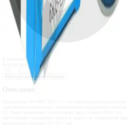
В наличии
Количество:
Войти для добавления в корзину
Описание
Подшипник PFI 6805 2RS C3 – это однорядный радиальный
шариковый подшипник с увеличенным внутренним зазором
C3. Имеет резиновые уплотнения с двух сторон (2RS), что
обеспечивает удержание смазки и защиту от загрязнений при
компактных размерах 25×37×7 мм.