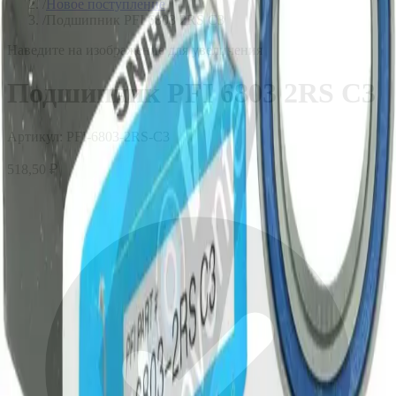
/
Новое поступление
/
Подшипник PFI 6803 2RS C3
Наведите на изображение для увеличения
Подшипник PFI 6803 2RS C3
Артикул:
PFI-6803-2RS-C3
518,50 ₽