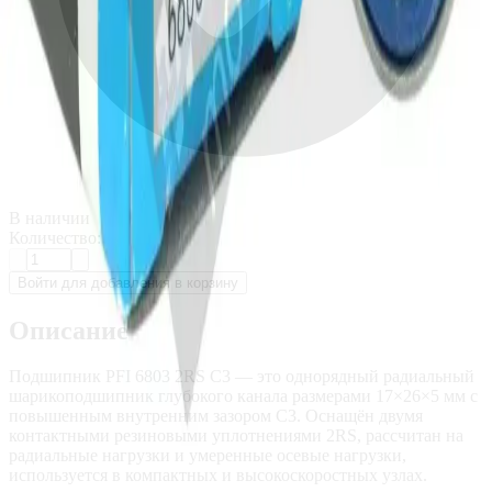
В наличии
Количество:
Войти для добавления в корзину
Описание
Подшипник PFI 6803 2RS C3 — это однорядный радиальный
шарикоподшипник глубокого канала размерами 17×26×5 мм с
повышенным внутренним зазором C3. Оснащён двумя
контактными резиновыми уплотнениями 2RS, рассчитан на
радиальные нагрузки и умеренные осевые нагрузки,
используется в компактных и высокоскоростных узлах.