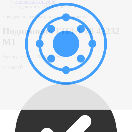
/
Новое поступление
/
Подшипник ГПЗ-1 70 42232 М1
Наведите на изображение для увеличения
Подшипник ГПЗ-1 70 42232
М1
Артикул:
GPZ-1-70-42232-M1
9 198,80 ₽