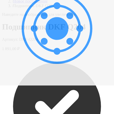
/
Новое поступление
/
Подшипник DKF Q204
Наведите на изображение для увеличения
Подшипник DKF Q204
Артикул:
DKF-Q204
1 891,00 ₽