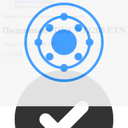
/
Новое поступление
/
Подшипник DKF NJ2208 ETN
Наведите на изображение для увеличения
Подшипник DKF NJ2208 ETN
Артикул:
DKF-NJ2208-ETN
3 767,36 ₽