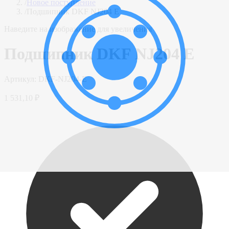
/
Новое поступление
/
Подшипник DKF NJ204 E
Наведите на изображение для увеличения
Подшипник DKF NJ204 E
Артикул:
DKF-NJ204-E
1 531,10 ₽