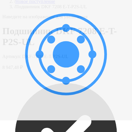
/
Новое поступление
/
Подшипник DKF 7208 E-T-P2S-UL
Наведите на изображение для увеличения
Подшипник DKF 7208 E-T-
P2S-UL
Артикул:
DKF-7208-E-T-P2S-UL
8 947,48 ₽