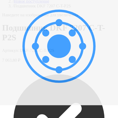
/
Новое поступление
/
Подшипник DKF 7207 C-T-P2S
Наведите на изображение для увеличения
Подшипник DKF 7207 C-T-
P2S
Артикул:
DKF-7207-C-T-P2S
7 063,80 ₽