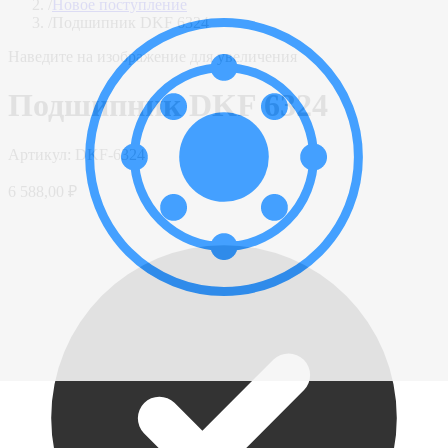
/
Новое поступление
/
Подшипник DKF 6324
Наведите на изображение для увеличения
Подшипник DKF 6324
Артикул:
DKF-6324
6 588,00 ₽