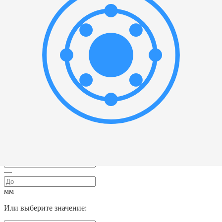
Выбрать все
Радиальный шариковый подшипник
(
1
)
Ширина
▲
—
мм
Или выберите значение:
Сепаратор
▲
Выбрать все
Прессованная сталь
(
1
)
Наружный диаметр
▲
—
мм
Или выберите значение: