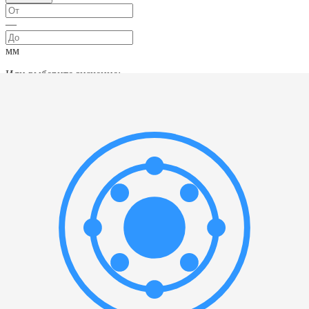
—
мм
Или выберите значение:
Высота
▲
—
мм
Или выберите значение:
Материал
▲
Выбрать все
Шарикоподшипниковая хромистая сталь
(
1
)
Сепаратор
▲