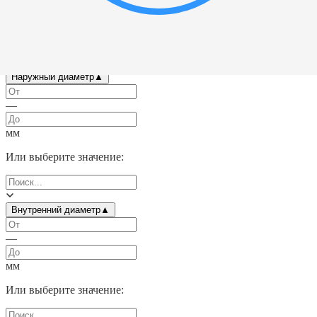
Выбрать все
Сталь штампованная
(
1
)
Тип уплотнения
▲
Выбрать все
Открытый
(
1
)
Наружный диаметр
▲
—
мм
Или выберите значение:
Внутренний диаметр
▲
—
мм
Или выберите значение: