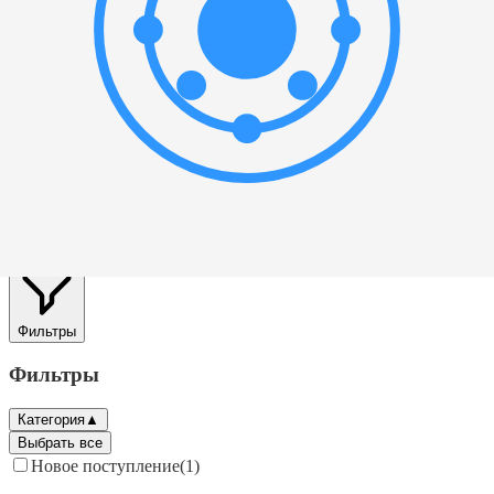
/
Бренды
/
LYC
L
LYC
Найдено товаров:
1
Найдено 1 товаров
Фильтры
Фильтры
Категория
▲
Выбрать все
Новое поступление
(
1
)