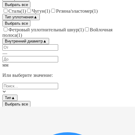
Выбрать все
Сталь
(
1
)
Чугун
(
1
)
Резина/эластомер
(
1
)
Тип уплотнения
▲
Выбрать все
Фетровый уплотнительный шнур
(
1
)
Войлочная
полоса
(
1
)
Внутренний диаметр
▲
—
мм
Или выберите значение:
Тип
▲
Выбрать все
Фланцевый корпус подшипника
(
1
)
Установочное кольцо
корпуса подшипника
(
1
)
Эластомерное компенсирующее
кольцо для корпусных подшипников
(
1
)
Масса
▲