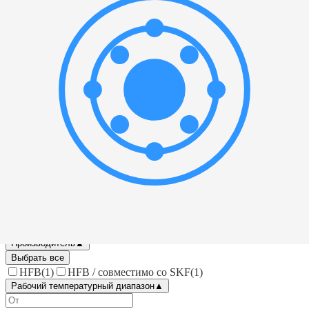
—
мм
Или выберите значение:
Ширина
▲
—
мм
Или выберите значение:
Производитель
▲
Выбрать все
HFB
(
1
)
HFB / совместимо со SKF
(
1
)
Рабочий температурный диапазон
▲