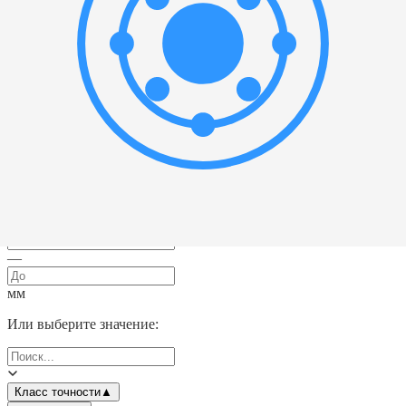
Выбрать все
Радиальный шарикоподшипник
(
1
)
Масса
▲
—
мм
Или выберите значение:
Ширина
▲
—
мм
Или выберите значение:
Класс точности
▲