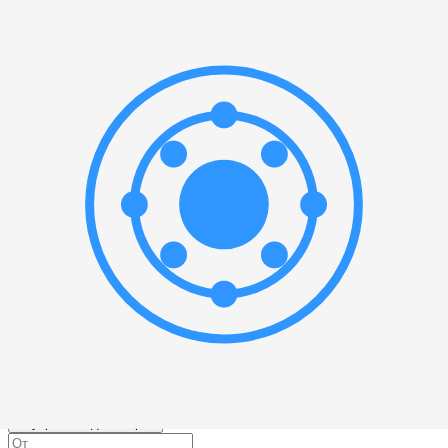
мм
Или выберите значение:
Материал
▲
Выбрать все
Чугун
(
1
)
Производитель
▲
Выбрать все
SKF
(
1
)
ASK
(
1
)
Наружный диаметр
▲
—
мм
Или выберите значение:
Внутренний диаметр
▲