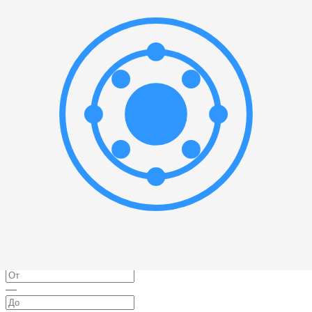
—
мм
Или выберите значение:
Материал
▲
Выбрать все
Шарикоподшипниковая сталь 52100
(
1
)
Сталь 52100
(
1
)
Сталь
(
1
)
Подшипниковую сталь
(
1
)
Тип уплотнения
▲
Выбрать все
Контактные резиновые уплотнения с двух сторон (2RS)
(
1
)
W33
(
1
)
2RS (двусторонние резиновые уплотнения)
(
1
)
Производитель
▲
Выбрать все
АПП
(
1
)
Предельная частота вращения
▲
—