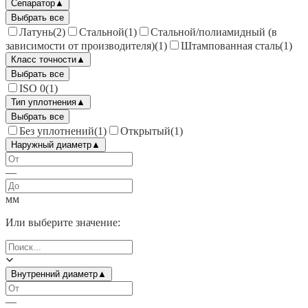
Сепаратор
▲
Выбрать все
Латунь
(
2
)
Стальной
(
1
)
Стальной/полиамидный (в
зависимости от производителя)
(
1
)
Штампованная сталь
(
1
)
Класс точности
▲
Выбрать все
ISO 0
(
1
)
Тип уплотнения
▲
Выбрать все
Без уплотнений
(
1
)
Открытый
(
1
)
Наружный диаметр
▲
—
мм
Или выберите значение:
Внутренний диаметр
▲
—