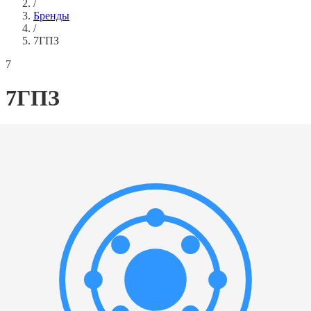
/
Бренды
/
7ГПЗ
7
7ГПЗ
Найдено товаров:
1
Найдено 1 товаров
Фильтры
Фильтры
Категория
▲
Выбрать все
Новое поступление
(
1
)
Масса
▲