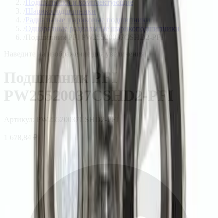
/
Подшипники и комплектующие
/
Шарикоподшипники
/
Радиальные шариковые подшипники
/
Однорядные радиальные шарикоподшипники
/
Подшипник PFI PW25520037CSHD2-PFI
Наведите на изображение для увеличения
Подшипник PFI
PW25520037CSHD2-PFI
Артикул:
PW25520037CSHD2-PFI
1 678,84 ₽