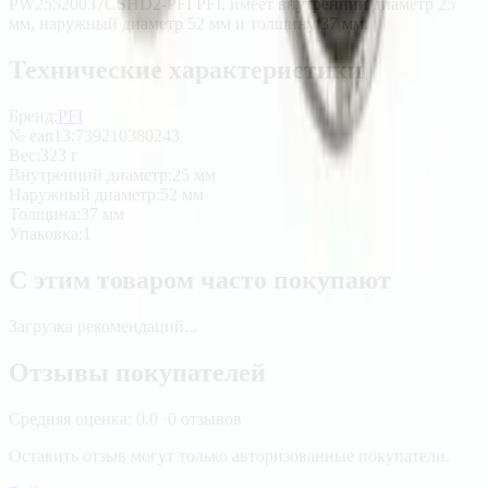
PW25520037CSHD2-PFI PFI, имеет внутренний диаметр 25
мм, наружный диаметр 52 мм и толщину 37 мм.
Технические характеристики
Бренд:
PFI
№ ean13
:
739210380243
Вес
:
323 г
Внутренний диаметр
:
25 мм
Наружный диаметр
:
52 мм
Толщина
:
37 мм
Упаковка
:
1
С этим товаром часто покупают
Загрузка рекомендаций...
Отзывы покупателей
Средняя оценка:
0.0
·
0
отзывов
Оставить отзыв могут только авторизованные покупатели.