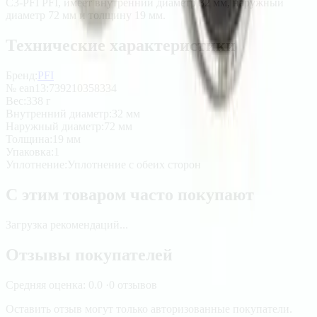
C3-PFI PFI, имеет внутренний диаметр 32 мм, наружный
диаметр 72 мм и толщину 19 мм.
Технические характеристики
Бренд:
PFI
№ ean13
:
739210358334
Вес
:
338 г
Внутренний диаметр
:
32 мм
Наружный диаметр
:
72 мм
Толщина
:
19 мм
Упаковка
:
1
Уплотнение
:
Уплотнение с обеих сторон
С этим товаром часто покупают
Загрузка рекомендаций...
Отзывы покупателей
Средняя оценка:
0.0
·
0
отзывов
Оставить отзыв могут только авторизованные покупатели.