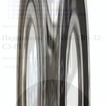
/
Подшипники и комплектующие
/
Шарикоподшипники
/
Радиальные шариковые подшипники
/
Однорядные радиальные шарикоподшипники
/
Подшипник PFI 6306-2RS-32-C3-PFI
Наведите на изображение для увеличения
Подшипник PFI 6306-2RS-32-
C3-PFI
Артикул:
6306-2RS-32-C3-PFI
1 404,06 ₽