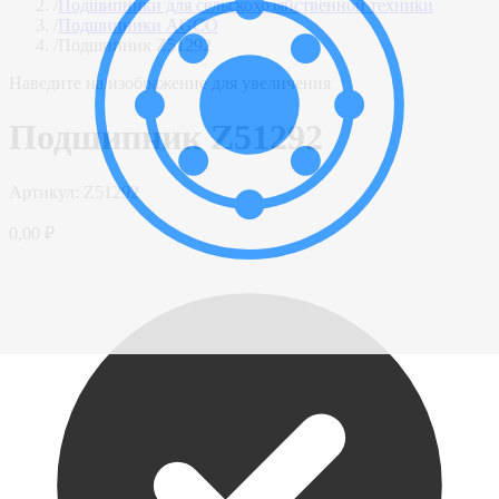
/
Подшипники для сельскохозяйственной техники
/
Подшипники AGCO
/
Подшипник Z51292
Наведите на изображение для увеличения
Подшипник Z51292
Артикул:
Z51292
0,00 ₽