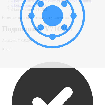
/
Подшипники для сельскохозяйственной техники
/
Подшипники AGCO
/
Подшипник Y710293
Наведите на изображение для увеличения
Подшипник Y710293
Артикул:
Y710293
0,00 ₽