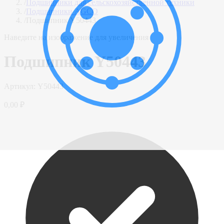
/
Подшипники для сельскохозяйственной техники
/
Подшипники AGCO
/
Подшипник Y50443
Наведите на изображение для увеличения
Подшипник Y50443
Артикул:
Y50443
0,00 ₽