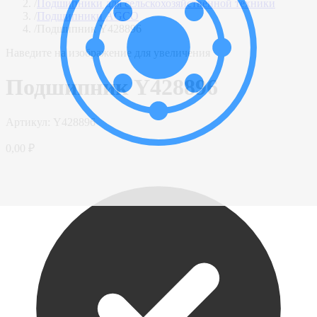
/
Подшипники для сельскохозяйственной техники
/
Подшипники AGCO
/
Подшипник Y428896
Наведите на изображение для увеличения
Подшипник Y428896
Артикул:
Y428896
0,00 ₽