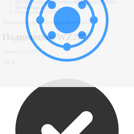
/
Подшипники для сельскохозяйственной техники
/
Подшипники AGCO
/
Подшипник WZ277
Наведите на изображение для увеличения
Подшипник WZ277
Артикул:
WZ277
0,00 ₽