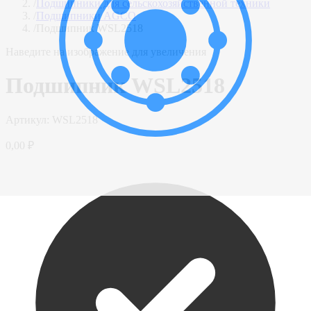
/
Подшипники для сельскохозяйственной техники
/
Подшипники AGCO
/
Подшипник WSL2518
Наведите на изображение для увеличения
Подшипник WSL2518
Артикул:
WSL2518
0,00 ₽