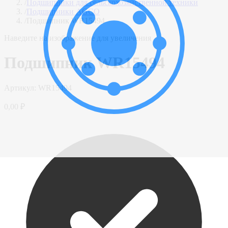
/
Подшипники для сельскохозяйственной техники
/
Подшипники AGCO
/
Подшипник WR15494
Наведите на изображение для увеличения
Подшипник WR15494
Артикул:
WR15494
0,00 ₽