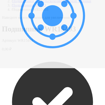
/
Подшипники для сельскохозяйственной техники
/
Подшипники AGCO
/
Подшипник WR15493
Наведите на изображение для увеличения
Подшипник WR15493
Артикул:
WR15493
0,00 ₽