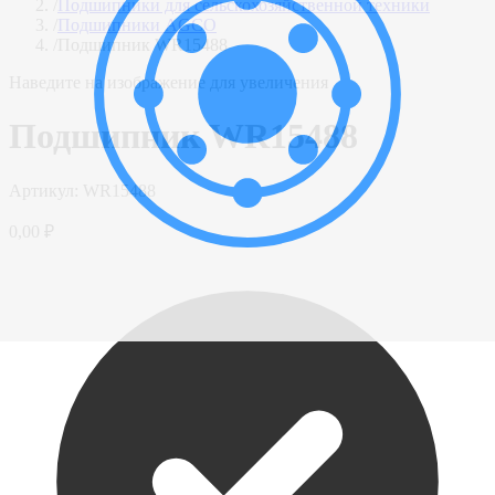
/
Подшипники для сельскохозяйственной техники
/
Подшипники AGCO
/
Подшипник WR15488
Наведите на изображение для увеличения
Подшипник WR15488
Артикул:
WR15488
0,00 ₽