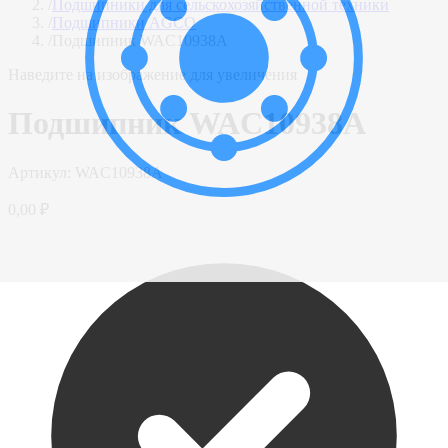
/
Подшипники для сельскохозяйственной техники
/
Подшипники AGCO
/
Подшипник WAC10938A
Наведите на изображение для увеличения
Подшипник WAC10938A
Артикул:
WAC10938A
0,00 ₽