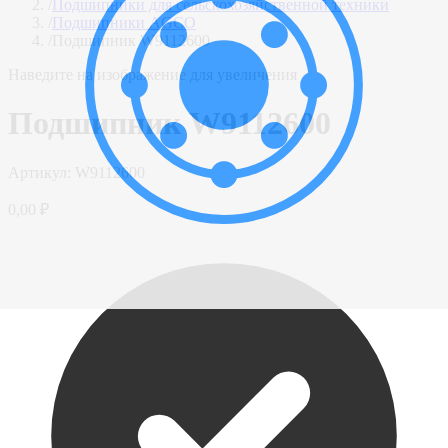
/
Подшипники для сельскохозяйственной техники
/
Подшипники AGCO
/
Подшипник W9112600
Наведите на изображение для увеличения
Подшипник W9112600
Артикул:
W9112600
0,00 ₽