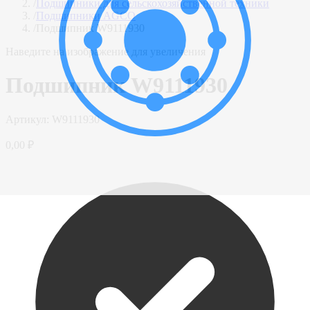
/
Подшипники для сельскохозяйственной техники
/
Подшипники AGCO
/
Подшипник W9111930
Наведите на изображение для увеличения
Подшипник W9111930
Артикул:
W9111930
0,00 ₽