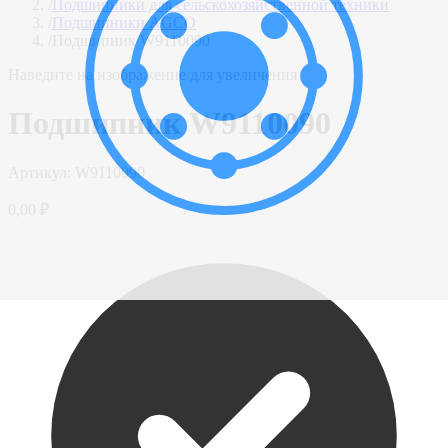
/
Подшипники для сельскохозяйственной техники
/
Подшипники AGCO
/
Подшипник W9110090
Наведите на изображение для увеличения
Подшипник W9110090
Артикул:
W9110090
0,00 ₽