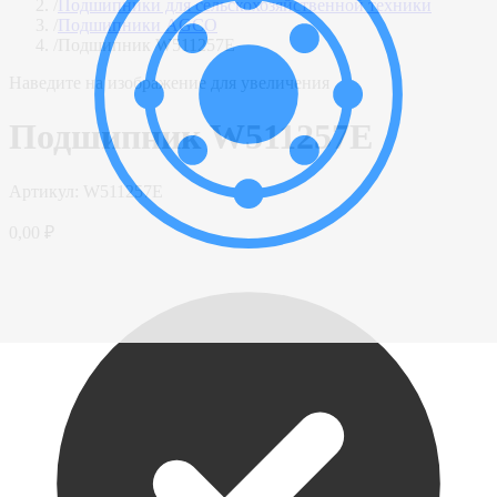
/
Подшипники для сельскохозяйственной техники
/
Подшипники AGCO
/
Подшипник W511257E
Наведите на изображение для увеличения
Подшипник W511257E
Артикул:
W511257E
0,00 ₽