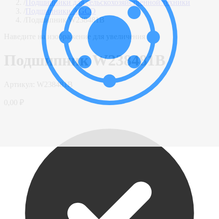
/
Подшипники для сельскохозяйственной техники
/
Подшипники AGCO
/
Подшипник W238481B
Наведите на изображение для увеличения
Подшипник W238481B
Артикул:
W238481B
0,00 ₽