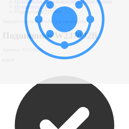
/
Подшипники для сельскохозяйственной техники
/
Подшипники AGCO
/
Подшипник W237092B
Наведите на изображение для увеличения
Подшипник W237092B
Артикул:
W237092B
0,00 ₽